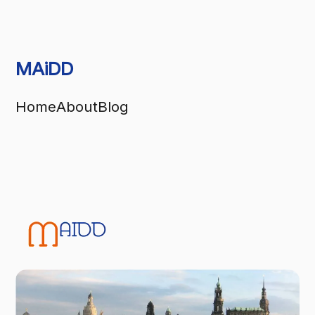
MAiDD
Home
About
Blog