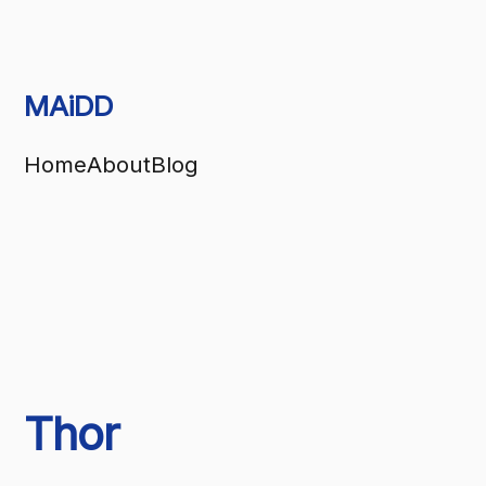
MAiDD
Home
About
Blog
Thor